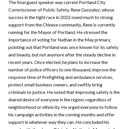
The final guest speaker was current Portland City
Commissioner of Public Safety,
Rene Gonzalez, whose
success in the tight race in 2022 owed much to strong
support from the Chinese community. Rene is currently
running for the Mayor of Portland. He stressed the
importance of voting for Nathan in the May primary,
pointing out that Portland was once known for its safety
and beauty, but not anymore after the steady decline in
recent years. Once elected, he plans to increase the
number of police officers to one thousand, improve the
response time of firefighting and ambulance services,
protect small business owners, and swiftly bring
criminals to justice. He noted that improving safety is the
shared desire of everyone in the region, regardless of
neighborhood or ethnicity. He urged everyone to follow
his campaign activities in the coming months and offer
support in whatever way they can. He concluded his