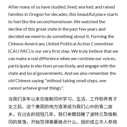
After many of us have studied, lived, worked, and raised
families in Oregon for decades, this beautiful place starts
to feel like the second hometown. We watched the
decline of this great state in the past few years and
decided we need to do something about it. Forming the
Chinese Americans United Political Action Committee
(CAU PAC) is our very first step. We truly believe that we
can make a real difference when we combine our voices,
participate in elections proactively, and engage with the
state and local governments. And we also remember the
old Chinese saying "without taking small steps, one
cannot achieve great things".
当我们多年以来在俄勒冈州学习，生活，工作和养育子
女之后，这个美丽的地方逐渐成为我们心中的第二故
乡。在过去的短短几年，我们亲眼目睹了波特兰及俄勒
冈的衰落，开始觉得需要做点什么。组织成立华人参政