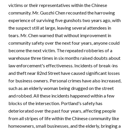
victims or their representatives within the Chinese
community. Mr. Guozhi Chen recounted the harrowing
experience of surviving five gunshots two years ago, with
the suspect still at large, leaving several attendees in
tears. Mr. Chen warned that without improvement in
community safety over the next four years, anyone could
become the next victim. The repeated robberies of a
warehouse three times in six months raised doubts about
law enforcement's effectiveness. Incidents of break-ins
and theft near 82nd Street have caused significant losses
for business owners. Personal crimes have also increased,
such as an elderly woman being drugged on the street
and robbed. All these incidents happened within a few
blocks of the intersection. Portland's safety has
deteriorated over the past four years, affecting people
from all stripes of life within the Chinese community like
homeowners, small businesses, and the elderly, bringing a