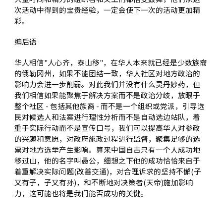
次活动中得到的宝贵经验，一定会使下一次的活动更加精
彩。
编后语
华人相信"人心齐，泰山移"，在华人本来就已经是少数族裔
的俄勒冈州，如果不能团结一致，华人社区对地方政治的
影响力会进一步削弱。对此我们并没有什么灵丹妙药，但
我们相信如果能聚焦于解决方案而不是政治分歧，放眼于
整个社区 - 包括其他族裔 - 而不是一个组织或党派，引导选
民对候选人和法案进行理性分析而不是自动选边站队，着
重于实际行动而不是宣传口号，我们可以提高华人对参政
的兴趣和意愿，对政府施政过程进行监督，聚集足够的选
票对地方选举产生影响。算来中国自古只有一个人成功地
移过山，他的名字叫愚公，细想之下他的成功恰恰来自于
着重解决实际问题(改善交通)，对合理诉求的坚持不懈(子
又有子，子又有孙)，和不断地对决策者(天帝)施加影响
力，这可能也将是我们能否成功的关键。