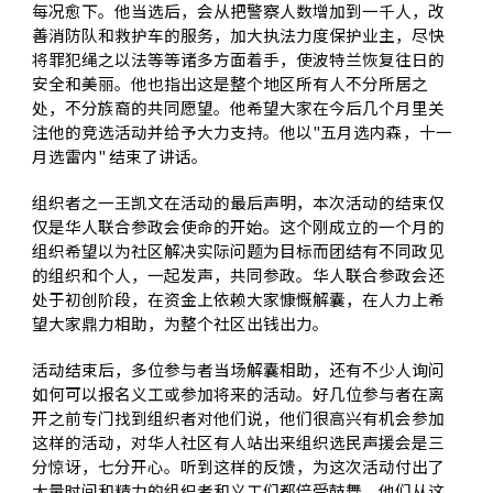
每况愈下。他当选后，会从把警察人数增加到一千人，改
善消防队和救护车的服务，加大执法力度保护业主，尽快
将罪犯绳之以法等等诸多方面着手，使波特兰恢复往日的
安全和美丽。他也指出这是整个地区所有人不分所居之
处，不分族裔的共同愿望。他希望大家在今后几个月里关
注他的竞选活动并给予大力支持。他以"五月选内森，十一
月选雷内" 结束了讲话。
组织者之一王凯文在活动的最后声明，本次活动的结束仅
仅是华人联合参政会使命的开始。这个刚成立的一个月的
组织希望以为社区解决实际问题为目标而团结有不同政见
的组织和个人，一起发声，共同参政。华人联合参政会还
处于初创阶段，在资金上依赖大家慷慨解囊，在人力上希
望大家鼎力相助，为整个社区出钱出力。
活动结束后，多位参与者当场解囊相助，还有不少人询问
如何可以报名义工或参加将来的活动。好几位参与者在离
开之前专门找到组织者对他们说，他们很高兴有机会参加
这样的活动，对华人社区有人站出来组织选民声援会是三
分惊讶，七分开心。听到这样的反馈，为这次活动付出了
大量时间和精力的组织者和义工们都倍受鼓舞，他们从这