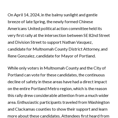
On April 14, 2024, in the balmy sunlight and gentle
breeze of late Spring, the newly formed Chinese
Americans United political action committee held its
very first rally at the intersection between SE 82nd Street
and Division Street to support Nathan Vasquez,
candidate for Multnomah County District Attorney, and
Rene Gonzalez, candidate for Mayor of Portland.
While only voters in Multnomah County and the City of
Portland can vote for these candidates, the continuous
decline of safety in these areas have had a direct impact
on the entire Portland Metro region, which is the reason
this rally drew considerable attention from a much wider
area. Enthusiastic participants traveled from Washington
and Clackamas counties to show their support and learn
more about these candidates. Attendees first heard from