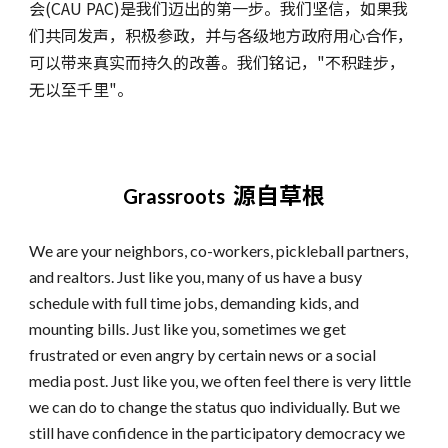
会(CAU PAC)是我们迈出的第一步。我们坚信，如果我
们共同发声，积极参政，并与各级地方政府用心合作，
可以带来真实而持久的改善。我们铭记，"不积跬步，
无以至千里"。
源自草根
Grassroots
We are your neighbors, co-workers, pickleball partners,
and realtors. Just like you, many of us have a busy
schedule with full time jobs, demanding kids, and
mounting bills. Just like you, sometimes we get
frustrated or even angry by certain news or a social
media post. Just like you, we often feel there is very little
we can do to change the status quo individually. But we
still have confidence in the participatory democracy we