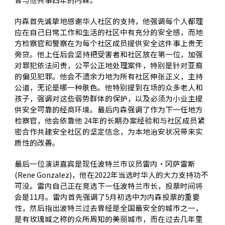
内森首先诚挚地感谢华人社区的支持，他强调每个人都理
应在自己日常工作和生活的社区中有充分的安全感，而地
方检察官和警察在为每个社区成员提供安全这件事上责无
旁贷。他上任后会坚持把受害者和社区放在第一位，加强
对罪犯依法问责，公平公正地处理案件，特别是针对亚裔
的偏见犯罪。他会不遗余力地为所有社区伸张正义，主持
公道，无论是哪一种肤色。他特别提到在场的众多老人和
孩子，强调对这些弱势群体的保护，以及必须为小业主提
供安全可靠的经商环境。最后内森强调了作为下一任地方
检察官，他会依靠他 24年的长期办案经验和与社区成员紧
密合作共建安全社区的坚定信念，为本地治安状况带来实
质性的改善。
最后一位演讲嘉宾是现任波特兰市议员雷内·冈萨雷斯
(Rene Gonzalez)，他在2022年当选时华人的大力支持功不
可没。雷内自己正在竞选下一任波特兰市长，投票时间将
会是11月。雷内首先强调了5月初选中为内森投票的重要
性，然后指出波特兰过去曾经是全国最安全的城市之一，
是有玫瑰城之称的众所周知的美丽城市，而在过去几年里