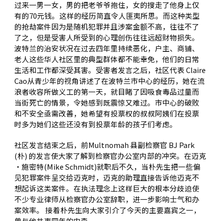
过来一男一女，男的把老爷爷抱住，女的搜走了他身上仅
有的70元钱。这样的经历简直令人匪夷所思。而这种类型
的抢劫案件因为是随机犯罪并且涉案金额不高，往往不了
了之，但是受害人所受到的心理创伤往往远超财物损失。
波特兰的治安状况在过去四年里持续恶化，户主、商铺、
老人这些华人社区里的典型群体都不能幸免，他们的日常
生活和工作都深受其害。受害者发言之后，社区代表 Claire
Cao从青少年的视角讲述了在波特兰市中心的经历，她在流
浪者收容所做义工的第一天，就目睹了因吸食毒品过量而
当街死亡的情景，令她感到既震惊又难过。市中心的破败
和不安全亟需改善，她希望有投票权的叔叔阿姨们在投票
时多为她们这些还没有到投票年龄的孩子们考虑。
社区发言结束之后，前Multnomah 县副检察官 BJ Park
(朴) 的发言使大家了解到检察官办公室内部的冲突。在迈克
·施密特(Mike Schmidt)就职后不久，当朴先生把一些偏
见犯罪案件呈交给迈克时，迈克的助理直接告诉他迈克不
想起诉这类案件。在执法理念上这样巨大的根本分歧迫使
不少专业律师从检察官办公室辞职，进一步影响士气和办
案效率。 接着朴先生向大家引介了今天的主要嘉宾之一，
曾与他共事四年的内森。