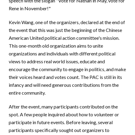
speech with the slogan "Vote for Nathan in May, vote for
Rene in November!"
Kevin Wang, one of the organizers, declared at the end of
the event that this was just the beginning of the Chinese
American United political action committee's mission.
This one-month old organization aims to unite
organizations and individuals with different political
views to address real world issues, educate and
encourage the community to engage in politics, and make
their voices heard and votes count. The PAC is still in its
infancy and will need generous contributions from the
entire community.
After the event, many participants contributed on the
spot. A few people inquired about how to volunteer or
participate in future events. Before leaving, several
participants specifically sought out organizers to