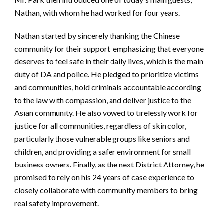
Nathan, with whom he had worked for four years.
Nathan started by sincerely thanking the Chinese
community for their support, emphasizing that everyone
deserves to feel safe in their daily lives, which is the main
duty of DA and police. He pledged to prioritize victims
and communities, hold criminals accountable according
to the law with compassion, and deliver justice to the
Asian community. He also vowed to tirelessly work for
justice for all communities, regardless of skin color,
particularly those vulnerable groups like seniors and
children, and providing a safer environment for small
business owners. Finally, as the next District Attorney, he
promised to rely on his 24 years of case experience to
closely collaborate with community members to bring
real safety improvement.