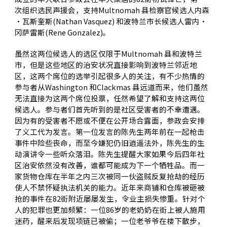
次组织选民声援会，支持Multnomah 县检察官候选人内森
·瓦斯奎斯(Nathan Vasquez) 和波特兰市长候选人雷内·
冈萨雷斯(Rene Gonzalez)。
虽然这两位候选人的选区仅限于Multnomah 县和波特兰
市，但是这些地区的治安状况直接影响到波特兰邻近地
区，这两个席位的选举引起很多人的关注，有不少热情的
参与者从Washington 和Clackmas 县远道而来，他们虽然
无法直接为这两个席位投票，任然希望了解和支持这两位
候选人。参与者们首先听到的是社区受害者的不幸遭遇。
因为有的受害者不愿或不便在公开场合露面，参政会安排
了义工代为发言。第一位发言的陈先生两年前在一起枪击
事件中险些丧命，而至今嫌犯仍旧逍遥法外，陈先生的生
动演讲令一些听众落泪。陈先生提醒大家如果今后四年社
区治安依然没有改善，谁都可能成为下一个牺牲品。而一
家货物仓库在半年之内三次被同一伙盗贼反复抢劫的经历
使人不禁怀疑执法机关的能力。近年来商铺和仓库被砸被
抢的事件在82街附近屡屡发生，令业主损失惨重。针对个
人的犯罪也更加频繁：一位86岁的老奶奶在街上被人施用
迷药，醒来后发现项链已被偷；一位老爷爷在楼下散步，