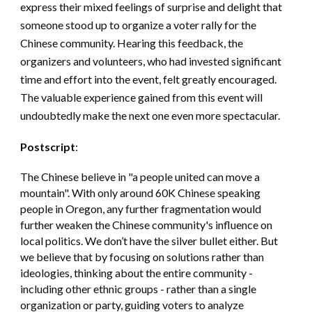
express their mixed feelings of surprise and delight that
someone stood up to organize a voter rally for the
Chinese community. Hearing this feedback, the
organizers and volunteers, who had invested significant
time and effort into the event, felt greatly encouraged.
The valuable experience gained from this event will
undoubtedly make the next one even more spectacular.
Postscript
:
The Chinese believe in "a people united can move a
mountain". With only around 60K Chinese speaking
people in Oregon, any further fragmentation would
further weaken the Chinese community's influence on
local politics. We don’t have the silver bullet either. But
we believe that by focusing on solutions rather than
ideologies, thinking about the entire community -
including other ethnic groups - rather than a single
organization or party, guiding voters to analyze